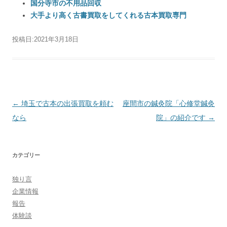
国分寺市の不用品回収
大手より高く古書買取をしてくれる古本買取専門
投稿日:
2021年3月18日
投稿ナビゲーション
←
埼玉で古本の出張買取を頼む
座間市の鍼灸院「心修堂鍼灸
なら
院」の紹介です
→
カテゴリー
独り言
企業情報
報告
体験談