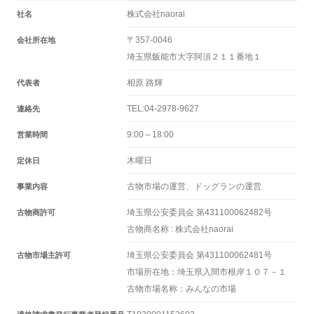
株式会社naorai
社名
〒357-0046
会社所在地
埼玉県飯能市大字阿須２１１番地１
相原 路輝
代表者
TEL:04-2978-9627
連絡先
9:00～18:00
営業時間
木曜日
定休日
古物市場の運営、ドッグランの運営
事業内容
埼玉県公安委員会 第431100062482号
古物商許可
古物商名称 : 株式会社naorai
埼玉県公安委員会 第431100062481号
古物市場主許可
市場所在地：埼玉県入間市根岸１０７－１
古物市場名称：みんなの市場