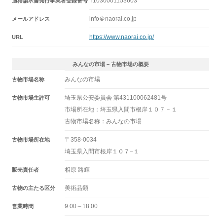
T1030001153603
適格請求書発行事業者登録番号
info＠naorai.co.jp
メールアドレス
https://www.naorai.co.jp/
URL
みんなの市場 – 古物市場の概要
みんなの市場
古物市場名称
埼玉県公安委員会 第431100062481号
古物市場主許可
市場所在地：埼玉県入間市根岸１０７－１
古物市場名称：みんなの市場
〒358-0034
古物市場所在地
埼玉県入間市根岸１０７−１
相原 路輝
販売責任者
美術品類
古物の主たる区分
9:00～18:00
営業時間