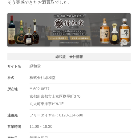
そう実感できたお酒買取でした。
緑和堂 – 会社情報
緑和堂
サイト名
株式会社緑和堂
社名
〒602-0877
所在地
京都府京都市上京区桝屋町370
丸太町東洋亭ビル1F
フリーダイヤル：0120-114-690
連絡先
11:00～18:30
営業時間
毎週水曜日
定休日