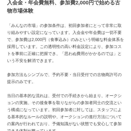
入会金・年会費無料、参加費2,000円で始める古
物市場体験
「みんなの市場」の参加条件は、初回参加者にとって非常に取
り組みやすい設定になっています。入会金や年会費は一切不要
で、参加費は2,000円（食事込み）のみという明確な料金体系を
採用しています。この透明性の高い料金設定により、参加コス
トを事前に正確に把握でき、「思わぬ費用がかかるのでは」と
いう不安を解消できます。
参加方法もシンプルで、予約不要・当日受付での古物商許可の
提示のみです。
当日の基本的な流れは、受付での手続きから始まり、オークシ
ョンの実施、その後食事を取りながらの参加者同士の交流とい
う構成になっています。初回参加者に対しては、スタッフによ
る基本的なルールの説明や、オークションの進行方法について
の案内が行われており、予備知識がない状態でも安心して参加
できる体制が整っています。