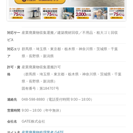
産業廃棄物収集運搬／建築廃材回収／不用品・粗大ゴミ回収
対応サー
ビス
群馬県・埼玉県・東京都・栃木県・神奈川県・茨城県・千葉
対応エリ
県・長野県・新潟県
ア
産業廃棄物収集運搬許可
許可・資
（群馬県・埼玉県・東京都・栃木県・神奈川県・茨城県・千葉
格
県・長野県・新潟県）
固有番号：第184707号
048-598-8880（電話受付時間 9:00～18:00）
連絡先
9:00～18:00（年中無休）
営業時間
GATE株式会社
会社名
産業廃棄物処理業者 GATE
サイト名